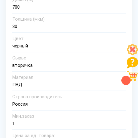
700
Толщина (мкм)
30
Цвет
черный
Сырье
вторичка
Материал
ПВД
Страна производитель
Россия
Мин.заказ
1
Цена за ед. товара: