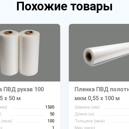
Похожие товары
а ПВД рукав 100
Пленка ПВД полотн
5 х 50 м
мкм 0,55 х 100 м
(мм)
1500
Ширина (мм)
)
50
Длина (м)
 (мкм)
100
Толщина (мкм)
з
1
Мин.заказ