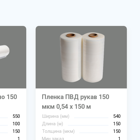
о 150
Пленка ПВД рукав 150
мкм 0,54 х 150 м
550
Ширина (мм)
540
100
Длина (м)
150
150
Толщина (мкм)
150
1
Мин.заказ
1