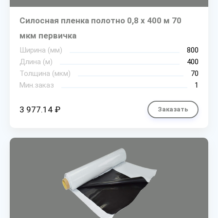
Силосная пленка полотно 0,8 х 400 м 70
мкм первичка
Ширина (мм)
800
Длина (м)
400
Толщина (мкм)
70
Мин.заказ
1
3 977.14 ₽
Заказать