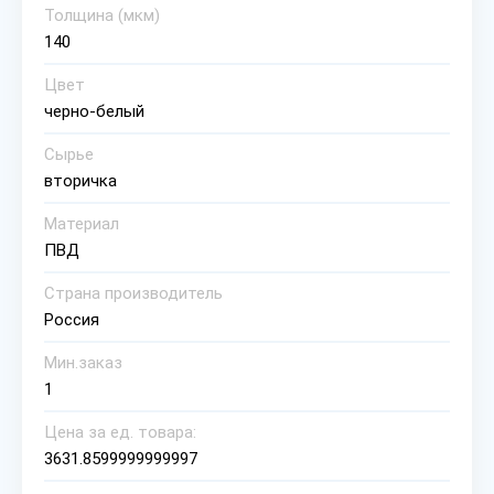
Толщина (мкм)
140
Цвет
черно-белый
Сырье
вторичка
Материал
ПВД
Страна производитель
Россия
Мин.заказ
1
Цена за ед. товара:
3631.8599999999997